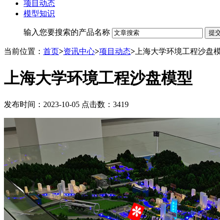
项目动态
模型知识
输入您要搜索的产品名称
当前位置：
首页
>
资讯中心
>
项目动态
>
上海大学环境工程沙盘
上海大学环境工程沙盘模型
发布时间：2023-10-05 点击数：3419