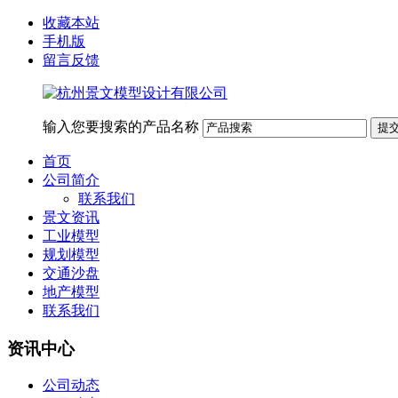
收藏本站
手机版
留言反馈
输入您要搜索的产品名称
首页
公司简介
联系我们
景文资讯
工业模型
规划模型
交通沙盘
地产模型
联系我们
资讯中心
公司动态