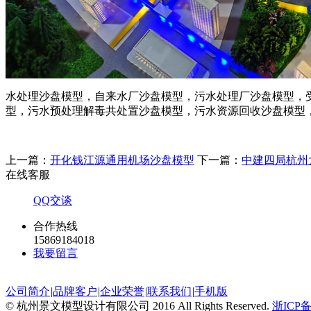
水处理沙盘模型，自来水厂沙盘模型，污水处理厂沙盘模型，
型，污水预处理解毒共处置沙盘模型，污水资源回收沙盘模型
上一篇：
开化钱江源通用机场沙盘模型
下一篇：
中建四局杭州
在线客服
QQ交谈
合作热线
15869184018
我要留言
公司简介
|
品牌客户
|
企业荣誉
|
联系我们
|
手机版
© 杭州景文模型设计有限公司 2016 All Rights Reserved.
浙ICP备