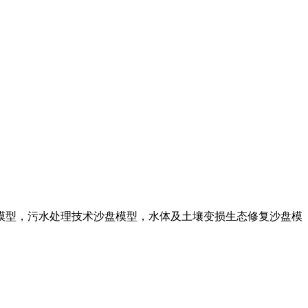
模型，污水处理技术沙盘模型，水体及土壤变损生态修复沙盘模