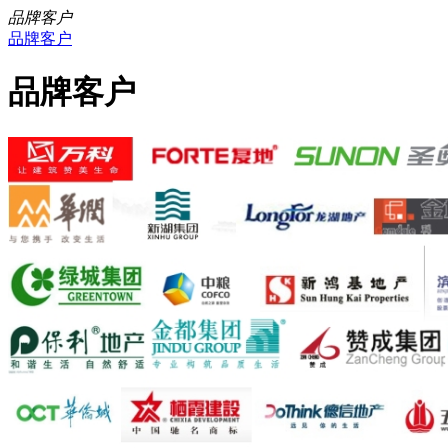
品牌客户
品牌客户
品牌客户