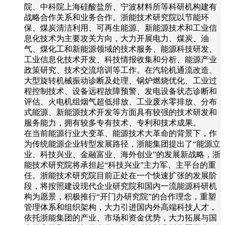
院、中科院上海硅酸盐所、宁波材料所等科研机构建有
战略合作关系和业务合作。浙能技术研究院以节能环
保、煤炭清洁利用、可再生能源、新能源技术和工业信
息化技术为主要攻关方向，大力开展电力、煤炭、油
气、煤化工和新能源领域的技术服务、能源科技研发、
工业信息化技术开发、科技情报收集和分析、能源产业
政策研究、技术交流培训等工作。在汽轮机通流改造、
大型旋转机械振动诊断及处理、锅炉燃烧优化、工业过
程控制技术、设备远程故障预警、发电设备状态诊断和
评估、火电机组烟气超低排放、工业废水零排放、分布
式能源、新能源技术开发等方面具有较强的技术研发和
服务能力，拥有较多专有技术、专利和技术成果。
在当前能源行业大变革、能源技术大革命的背景下，作
为传统能源企业转型发展路径，浙能集团提出了“能源立
业、科技兴业、金融富业、海外创业”的发展新战略，浙
能技术研究院将承担起“科技兴业”主力军、主平台的重
任。浙能技术研究院目前正处在一个快速扩张的发展阶
段，将按照建设现代企业研究院和国内一流能源科研机
构为愿景，积极推行“开门办研究院”的合作理念，重塑
管理体系和组织架构，大力引进国内外高端科技人才，
依托浙能集团的产业、市场和资金优势，大力拓展与国