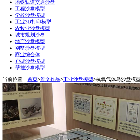
地铁轨道交通沙盘
工程沙盘模型
学校沙盘模型
工业3D打印模型
农牧业沙盘模型
城市规划沙盘
地产沙盘模型
别墅沙盘模型
商业综合体
户型沙盘模型
壁挂沙盘模型
当前位置：
首页
>
景文作品
>
工业沙盘模型
>
杭氧气体岛沙盘模